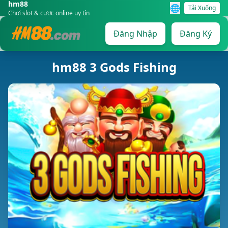
hm88
🌐
Tải Xuống
Chơi slot & cược online uy tín
Đăng Nhập
Đăng Ký
hm88 3 Gods Fishing